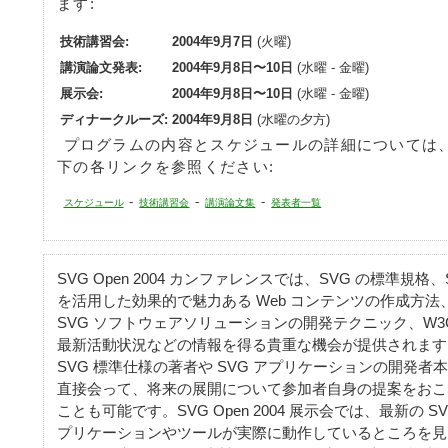
ます:
技術講習会:
2004年9月7日
(火曜)
講演論文発表:
2004年9月8日〜10日
(水曜 - 金曜)
展示会:
2004年9月8日〜10日
(水曜 - 金曜)
ディナークルーズ:
2004年9月8日
(水曜の夕方)
プログラムの内容とスケジュールの詳細については
下の各リンクを参照ください:
-
-
-
スケジュール
技術講習会
講演論文集
発表者一覧
SVG Open 2004 カンファレンスでは、SVG の標準規格、
を活用した効果的で魅力ある Web コンテンツの作成方法
SVG ソフトウェアソリューションの開発テクニック、W3
最新活動状況などの情報を得る貴重な機会が提供されます
SVG 標準仕様の著者や SVG アプリケーションの開発者
直接会って、将来の展開について参加者自身の提案をおこ
ことも可能です。SVG Open 2004 展示会では、最新の SV
プリケーションやツールが実際に動作しているところを見