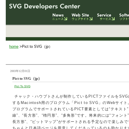
home
>Pict to SVG（jp）
2003年12月01日
Pict to SVG（jp）
Pict To SVG
チャック・ハウプトさんが制作しているPICTファイルをSV
するMacintosh用のプログラム「Pict to SVG」のWebサイ
プログラムでサポートされているPICT要素としては“テキスト”
線”、“長方形”、“楕円形”、“多角形”です。将来的には“フォント
長方形”、“ビットマップ”がサポートされる予定なので楽しみで
ちゃんと日本語ページを用意してくださっているのも助かります(