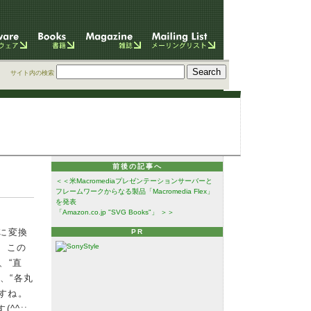
サイト内の検索
前後の記事へ
＜＜米Macromediaプレゼンテーションサーバーと
フレームワークからなる製品「Macromedia Flex」
を発表
「Amazon.co.jp "SVG Books"」 ＞＞
Gに変換
PR
ト。この
、“直
”、“各丸
すね。
^^;;