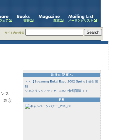
サイト内の検索
前後の記事へ
＜＜【Streaming Enkai Expo 2002 Spring】受付開
始
ジェネリックメディア、SMJで特別講演 ＞＞
レンス
PR
日間、東京